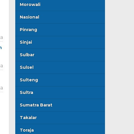
Morowali
Nasional
Pinrang
ta
Sinjai
n
Sulbar
ta
Sulsel
Sulteng
ta
Sultra
n
Sumatra Barat
Takalar
Toraja