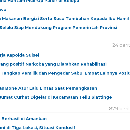
a Hantam Pick-Up Parkir di Belopa
uwu
 Makanan Bergizi Serta Susu Tambahan Kepada Ibu Hamil
u Selalu Siap Mendukung Program Pemerintah Provinsi
24 beri
ja Kapolda Sulsel
ang positif Narkoba yang Diarahkan Rehabilitasi
i Tangkap Pemilik dan Pengedar Sabu, Empat Lainnya Posit
s Bone Atur Lalu Lintas Saat Pemangkasan
umat Curhat Digelar di Kecamatan Tellu Siattinge
879 beri
i Berhasil di Amankan
i di Tiga Lokasi, Situasi Kondusif