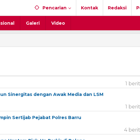
Pencarian
Kontak
Redaksi
P
sional
Galeri
Video
1 beri
ngun Sinergitas dengan Awak Media dan LSM
1 beri
impin Sertijab Pejabat Polres Barru
4 beri