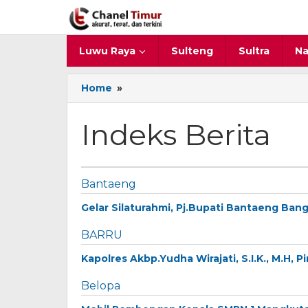
Lewati
ke
konten
Luwu Raya
Sulteng
Sultra
Na
Home
»
Indeks
Berita
Indeks Berita
09/09/2017
Bantaeng
oleh
Gelar Silaturahmi, Pj.Bupati Bantaeng Ba
BARRU
Kapolres Akbp.Yudha Wirajati, S.I.K., M.H, P
Belopa