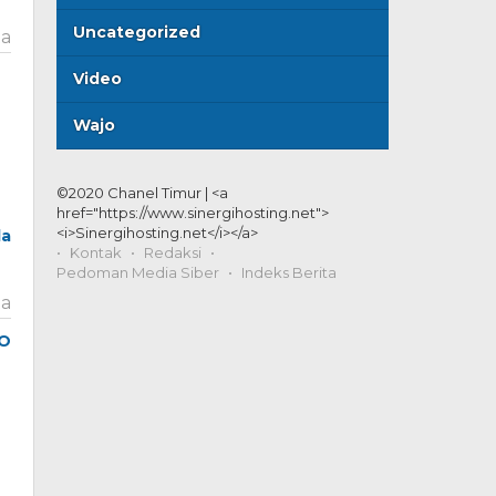
Uncategorized
ta
Video
Wajo
©2020 Chanel Timur | <a
href="https://www.sinergihosting.net">
<i>Sinergihosting.net</i></a>
da
Kontak
Redaksi
Pedoman Media Siber
Indeks Berita
ta
HO