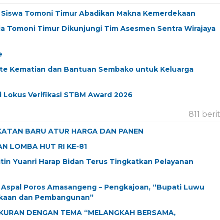
k Siswa Tomoni Timur Abadikan Makna Kemerdekaan
ia Tomoni Timur Dikunjungi Tim Asesmen Sentra Wirajaya
e
kte Kematian dan Bantuan Sembako untuk Keluarga
 Lokus Verifikasi STBM Award 2026
811 beri
KATAN BARU ATUR HARGA DAN PANEN
N LOMBA HUT RI KE-81
Titin Yuanri Harap Bidan Terus Tingkatkan Pelayanan
n Aspal Poros Amasangeng – Pengkajoan, “Bupati Luwu
ekaan dan Pembangunan”
YUKURAN DENGAN TEMA “MELANGKAH BERSAMA,