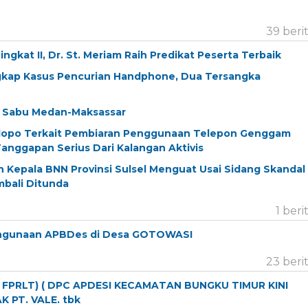
39 beri
gkat II, Dr. St. Meriam Raih Predikat Peserta Terbaik
ngkap Kasus Pencurian Handphone, Dua Tersangka
si Sabu Medan-Maksassar
alopo Terkait Pembiaran Penggunaan Telepon Genggam
ggapan Serius Dari Kalangan Aktivis
Kepala BNN Provinsi Sulsel Menguat Usai Sidang Skandal
bali Ditunda
1 beri
hgunaan APBDes di Desa GOTOWASI
23 beri
FPRLT) ( DPC APDESI KECAMATAN BUNGKU TIMUR KINI
 PT. VALE. tbk