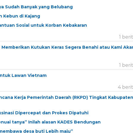
ya Sudah Banyak yang Belubang
 Kebun di Kajang
antuan Sosial untuk Korban Kebakaran
1 beri
to Memberikan Kutukan Keras Segera Benahi atau Kami Aka
1 beri
 Untuk Lawan Vietnam
4 beri
ncana Kerja Pemerintah Daerah (RKPD) Tingkat Kabupate
ksinasi Dipercepat dan Prokes Dipatuhi
enuai tanya” Inilah alasan KADES Bendungan
 membawa desa buti Lebih maju”