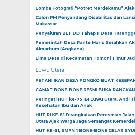
Lomba Fotografi “Potret Merdekamu” Aja
Calon PM Penyandang Disabilitas dan Lans
Makassar
Penyaluran BLT DD Tahap II Desa Tarengg
Pemerintah Desa Rante Mario Serahkan A
Almarhum (Angkana)
Lima Desa di Kecamatan Tomoni Timur Jadi
Luwu Utara
PETANI IKAN DESA PONGKO BUAT KESEPA
CAMAT BONE-BONE RESMI BUKA RANGKAIA
Peringati HUT ke-75 IBI Luwu Utara, Andi 
Kesehatan Ibu dan Anak
HUT RI KE-81 Dirangkaikan Peresmian Jala
Utara Ajak Warga Jaga Semangat Kemerd
HUT KE-61, SMPN 1 BONE-BONE GELAR S