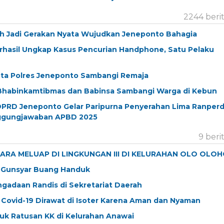
2244 beri
ih Jadi Gerakan Nyata Wujudkan Jeneponto Bahagia
hasil Ungkap Kasus Pencurian Handphone, Satu Pelaku
apta Polres Jeneponto Sambangi Remaja
Bhabinkamtibmas dan Babinsa Sambangi Warga di Kebun
, DPRD Jeneponto Gelar Paripurna Penyerahan Lima Ranper
anggungjawaban APBD 2025
9 beri
DARA MELUAP DI LINGKUNGAN III DI KELURAHAN OLO OLO
ap Gunsyar Buang Handuk
ngadaan Randis di Sekretariat Daerah
Covid-19 Dirawat di Isoter Karena Aman dan Nyaman
uk Ratusan KK di Kelurahan Anawai