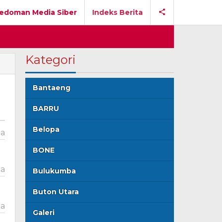
edoman Media Siber
Indeks Berita
Kategori
Bantaeng
BARRU
Belopa
ta
BONE
ta
Bulukumba
Buton Utara
ta
Galeri