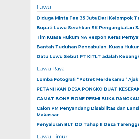
Luwu
Diduga Minta Fee 35 Juta Dari Kelompok T
Bupati Luwu Serahkan SK Pengangkatan 3
Tim Kuasa Hukum NA Respon Keras Pernyat
Bantah Tuduhan Pencabulan, Kuasa Hukum
Datu Luwu Sebut PT KITLT adalah Kebang
Luwu Raya
Lomba Fotografi “Potret Merdekamu” Aja
PETANI IKAN DESA PONGKO BUAT KESEPA
CAMAT BONE-BONE RESMI BUKA RANGKAIA
Calon PM Penyandang Disabilitas dan Lans
Makassar
Penyaluran BLT DD Tahap II Desa Tarengg
Luwu Timur