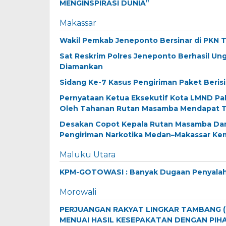
MENGINSPIRASI DUNIA”
Makassar
Wakil Pemkab Jeneponto Bersinar di PKN Tin
Sat Reskrim Polres Jeneponto Berhasil U
Diamankan
Sidang Ke-7 Kasus Pengiriman Paket Beri
Pernyataan Ketua Eksekutif Kota LMND P
Oleh Tahanan Rutan Masamba Mendapat Tan
Desakan Copot Kepala Rutan Masamba Dan 
Pengiriman Narkotika Medan–Makassar Kem
Maluku Utara
KPM-GOTOWASI : Banyak Dugaan Penyala
Morowali
PERJUANGAN RAKYAT LINGKAR TAMBANG ( 
MENUAI HASIL KESEPAKATAN DENGAN PIHAK