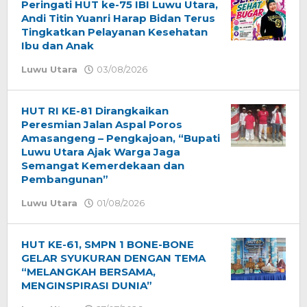
Peringati HUT ke-75 IBI Luwu Utara,
Andi Titin Yuanri Harap Bidan Terus
Tingkatkan Pelayanan Kesehatan
Ibu dan Anak
Luwu Utara
03/08/2026
oleh
admin
HUT RI KE-81 Dirangkaikan
Peresmian Jalan Aspal Poros
Amasangeng – Pengkajoan, “Bupati
Luwu Utara Ajak Warga Jaga
Semangat Kemerdekaan dan
Pembangunan”
Luwu Utara
01/08/2026
oleh
admin
HUT KE-61, SMPN 1 BONE-BONE
GELAR SYUKURAN DENGAN TEMA
“MELANGKAH BERSAMA,
MENGINSPIRASI DUNIA”