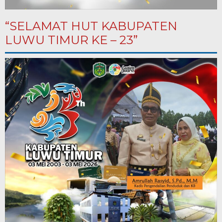
“SELAMAT HUT KABUPATEN
LUWU TIMUR KE – 23”