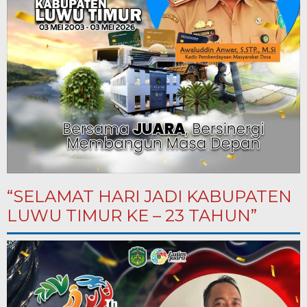
“SELAMAT HARI JADI KABUPATEN
LUWU TIMUR KE – 23 TAHUN”