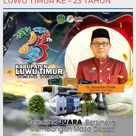
LUWU TIMUR KE – 23 TAHUN”