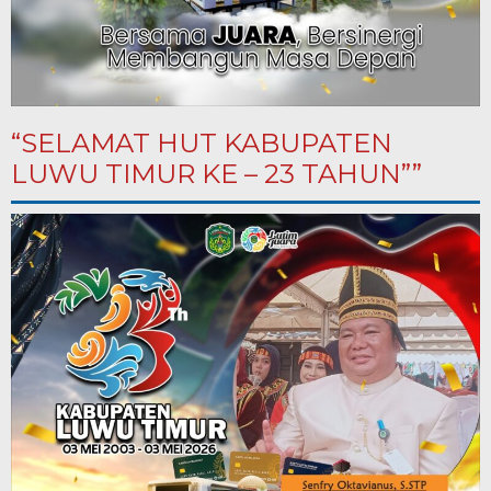
“SELAMAT HUT KABUPATEN
LUWU TIMUR KE – 23 TAHUN””