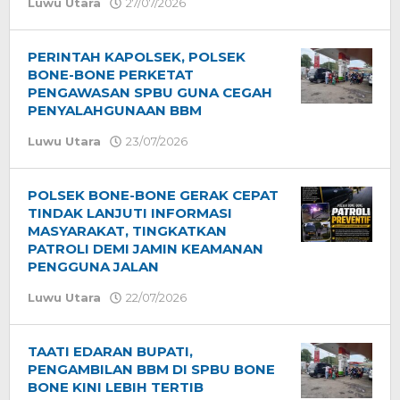
Luwu Utara
27/07/2026
oleh
admin
PERINTAH KAPOLSEK, POLSEK
BONE-BONE PERKETAT
PENGAWASAN SPBU GUNA CEGAH
PENYALAHGUNAAN BBM
Luwu Utara
23/07/2026
oleh
admin
POLSEK BONE-BONE GERAK CEPAT
TINDAK LANJUTI INFORMASI
MASYARAKAT, TINGKATKAN
PATROLI DEMI JAMIN KEAMANAN
PENGGUNA JALAN
Luwu Utara
22/07/2026
oleh
admin
TAATI EDARAN BUPATI,
PENGAMBILAN BBM DI SPBU BONE
BONE KINI LEBIH TERTIB