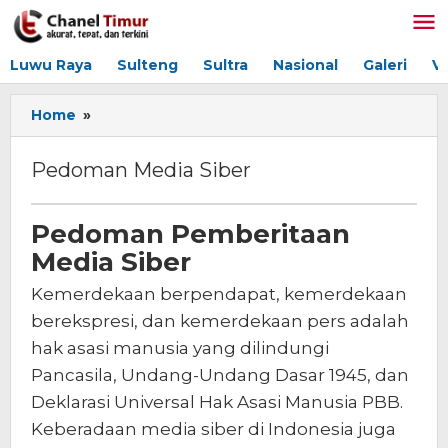
Lewati
ke
konten
Luwu Raya
Sulteng
Sultra
Nasional
Galeri
V
Home
»
Pedoman
Media
Siber
Pedoman Media Siber
16/10/2020
Pedoman Pemberitaan
oleh
Media Siber
admin
Kemerdekaan berpendapat, kemerdekaan
berekspresi, dan kemerdekaan pers adalah
hak asasi manusia yang dilindungi
Pancasila, Undang-Undang Dasar 1945, dan
Deklarasi Universal Hak Asasi Manusia PBB.
Keberadaan media siber di Indonesia juga