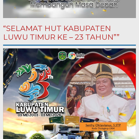
“SELAMAT HUT KABUPATEN
LUWU TIMUR KE – 23 TAHUN””