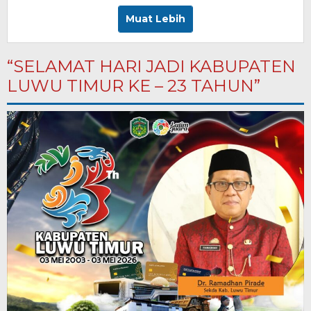
Muat Lebih
“SELAMAT HARI JADI KABUPATEN
LUWU TIMUR KE – 23 TAHUN”