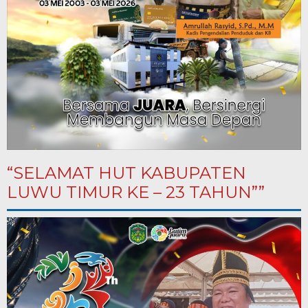
“SELAMAT HUT KABUPATEN
LUWU TIMUR KE – 23 TAHUN””