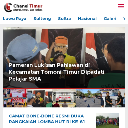
Lewati
ke
konten
Luwu Raya
Sulteng
Sultra
Nasional
Galeri
V
Pameran Lukisan Pahlawan di
Kecamatan Tomoni Timur Dipadati
Pelajar SMA
CAMAT BONE-BONE RESMI BUKA
Chanel
RANGKAIAN LOMBA HUT RI KE-81
Timur