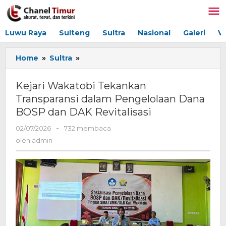
Lewati
ke
konten
Luwu Raya
Sulteng
Sultra
Nasional
Galeri
V
Home
»
Sultra
»
Kejari
Wakatobi
Tekankan
Kejari Wakatobi Tekankan
Transparansi
Transparansi dalam Pengelolaan Dana
dalam
BOSP dan DAK Revitalisasi
Pengelolaan
Dana
02/07/2026
oleh
-
732 membaca
BOSP
admin
oleh
admin
dan
DAK
Revitalisasi