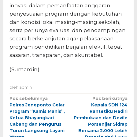
inovasi dalam pemanfaatan anggaran,
penyesuaian program dengan kebutuhan
dan kondisi lokal masing-masing sekolah,
serta perlunya evaluasi dan pendampingan
secara berkelanjutan agar pelaksanaan
program pendidikan berjalan efektif, tepat
sasaran, transparan, dan akuntabel.
(Sumardin)
oleh
admin
Navigasi
Pos sebelumnya
Pos berikutnya
Polres Jeneponto Gelar
Kepala SDN 124
pos
Program “Kamis Manis”,
Rantetiku Hadiri
Ketua Bhayangkari
Pembukaan dan Devile
Cabang dan Pengurus
Porsenijar Sidrap
Turun Langsung Layani
Bersama 2.000 Lebih
Warga
Peserta dari Luwu