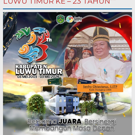
LUWU TIMUR KE – 23 TAHUN””