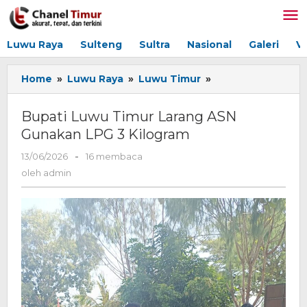
Lewati
ke
konten
Luwu Raya
Sulteng
Sultra
Nasional
Galeri
V
Home
»
Luwu Raya
»
Luwu Timur
»
Bupati
Luwu
Timur
Bupati Luwu Timur Larang ASN
Larang
Gunakan LPG 3 Kilogram
ASN
Gunakan
13/06/2026
oleh
-
16 membaca
LPG
admin
oleh
admin
3
Kilogram