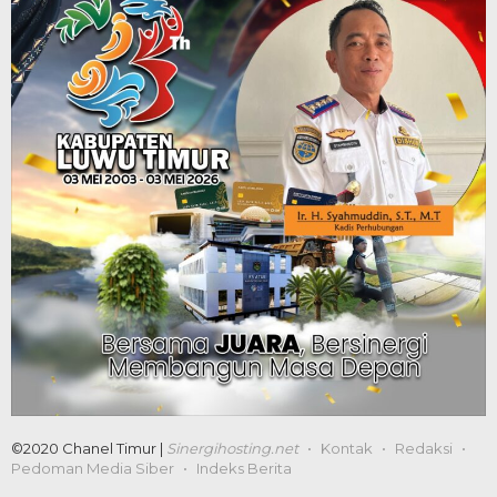
©2020 Chanel Timur |
Sinergihosting.net
Kontak
Redaksi
Pedoman Media Siber
Indeks Berita