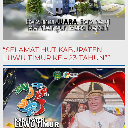
“SELAMAT HUT KABUPATEN
LUWU TIMUR KE – 23 TAHUN””