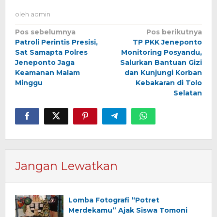
oleh
admin
Navigasi
Pos sebelumnya
Pos berikutnya
Patroli Perintis Presisi,
TP PKK Jeneponto
pos
Sat Samapta Polres
Monitoring Posyandu,
Jeneponto Jaga
Salurkan Bantuan Gizi
Keamanan Malam
dan Kunjungi Korban
Minggu
Kebakaran di Tolo
Selatan
Jangan Lewatkan
Lomba Fotografi “Potret
Merdekamu” Ajak Siswa Tomoni