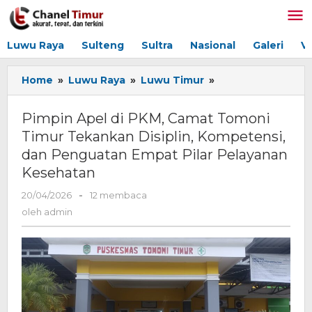
Lewati
ke
konten
Luwu Raya
Sulteng
Sultra
Nasional
Galeri
V
Home
»
Luwu Raya
»
Luwu Timur
»
Pimpin
Apel
di
Pimpin Apel di PKM, Camat Tomoni
PKM,
Timur Tekankan Disiplin, Kompetensi,
Camat
dan Penguatan Empat Pilar Pelayanan
Tomoni
Timur
Kesehatan
Tekankan
20/04/2026
oleh
-
12 membaca
Disiplin,
admin
Kompetensi,
oleh
admin
dan
Penguatan
Empat
Pilar
Pelayanan
Kesehatan