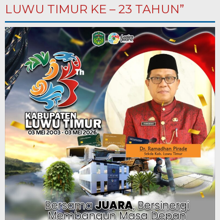
LUWU TIMUR KE – 23 TAHUN”