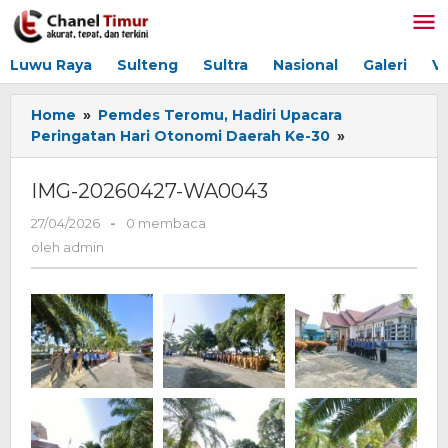
Lewati
ke
konten
Luwu Raya
Sulteng
Sultra
Nasional
Galeri
V
Home
»
Pemdes Teromu, Hadiri Upacara
Peringatan Hari Otonomi Daerah Ke-30
»
IMG-
20260427-
WA0043
IMG-20260427-WA0043
27/04/2026
oleh
-
0 membaca
admin
oleh
admin