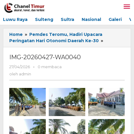
Lewati
ke
konten
Luwu Raya
Sulteng
Sultra
Nasional
Galeri
V
Home
»
Pemdes Teromu, Hadiri Upacara
Peringatan Hari Otonomi Daerah Ke-30
»
IMG-
20260427-
WA0040
IMG-20260427-WA0040
27/04/2026
oleh
-
0 membaca
admin
oleh
admin