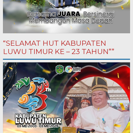
“SELAMAT HUT KABUPATEN
LUWU TIMUR KE – 23 TAHUN””