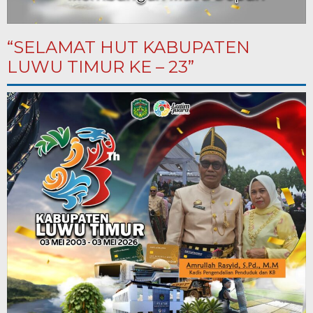
“SELAMAT HUT KABUPATEN
LUWU TIMUR KE – 23”