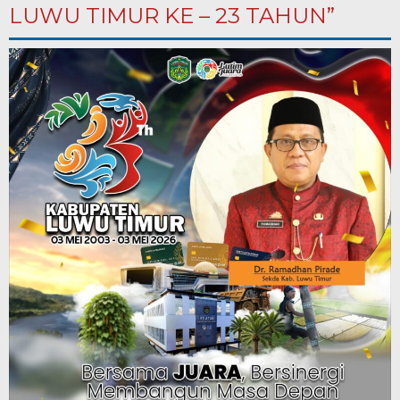
LUWU TIMUR KE – 23 TAHUN”