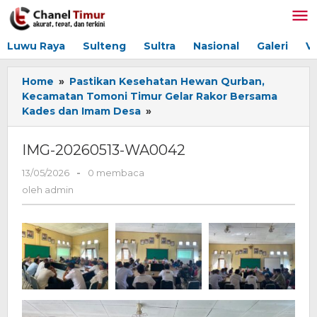
Lewati
ke
konten
Luwu Raya
Sulteng
Sultra
Nasional
Galeri
V
Home
»
Pastikan Kesehatan Hewan Qurban,
Kecamatan Tomoni Timur Gelar Rakor Bersama
Kades dan Imam Desa
»
IMG-
20260513-
WA0042
IMG-20260513-WA0042
13/05/2026
oleh
-
0 membaca
admin
oleh
admin