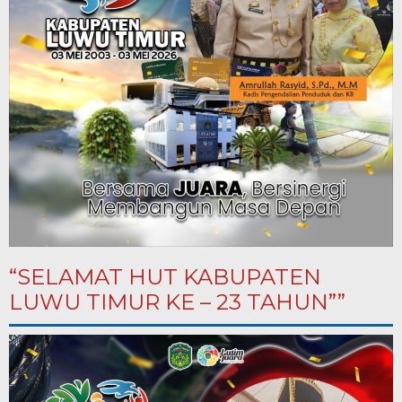
“SELAMAT HUT KABUPATEN
LUWU TIMUR KE – 23 TAHUN””