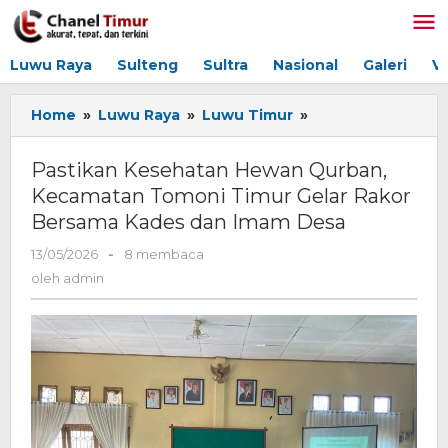
Lewati
ke
konten
Luwu Raya
Sulteng
Sultra
Nasional
Galeri
V
Home
»
Luwu Raya
»
Luwu Timur
»
Pastikan
Kesehatan
Hewan
Pastikan Kesehatan Hewan Qurban,
Qurban,
Kecamatan Tomoni Timur Gelar Rakor
Kecamatan
Bersama Kades dan Imam Desa
Tomoni
Timur
13/05/2026
oleh
-
8 membaca
Gelar
admin
oleh
admin
Rakor
Bersama
Kades
dan
Imam
Desa