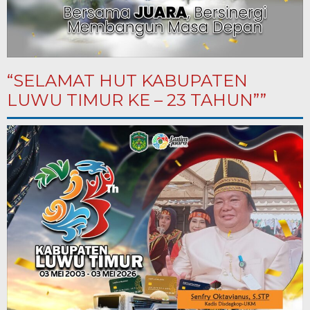
“SELAMAT HUT KABUPATEN
LUWU TIMUR KE – 23 TAHUN””