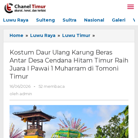
Lewati
ke
konten
Luwu Raya
Sulteng
Sultra
Nasional
Galeri
V
Home
»
Luwu Raya
»
Luwu Timur
»
Kostum
Daur
Ulang
Kostum Daur Ulang Karung Beras
Karung
Antar Desa Cendana Hitam Timur Raih
Beras
Juara I Pawai 1 Muharram di Tomoni
Antar
Desa
Timur
Cendana
16/06/2026
oleh
-
52 membaca
Hitam
admin
Timur
oleh
admin
Raih
Juara
I
Pawai
1
Muharram