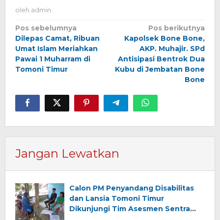
oleh
admin
Navigasi
Pos sebelumnya
Pos berikutnya
Dilepas Camat, Ribuan
Kapolsek Bone Bone,
pos
Umat Islam Meriahkan
AKP. Muhajir. SPd
Pawai 1 Muharram di
Antisipasi Bentrok Dua
Tomoni Timur
Kubu di Jembatan Bone
Bone
Jangan Lewatkan
Calon PM Penyandang Disabilitas
dan Lansia Tomoni Timur
Dikunjungi Tim Asesmen Sentra
Wirajaya Makassar