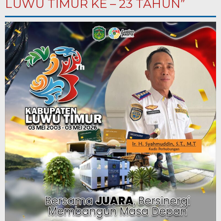
LUWU TIMUR KE – 23 TAHUN”