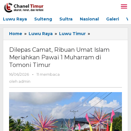
Lewati
ke
konten
Luwu Raya
Sulteng
Sultra
Nasional
Galeri
V
Home
»
Luwu Raya
»
Luwu Timur
»
Dilepas
Camat,
Ribuan
Dilepas Camat, Ribuan Umat Islam
Umat
Meriahkan Pawai 1 Muharram di
Islam
Tomoni Timur
Meriahkan
Pawai
16/06/2026
oleh
-
11 membaca
1
admin
oleh
admin
Muharram
di
Tomoni
Timur