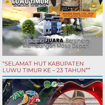
“SELAMAT HUT KABUPATEN
LUWU TIMUR KE – 23 TAHUN””