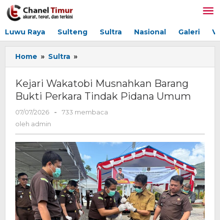
Lewati
ke
konten
Luwu Raya
Sulteng
Sultra
Nasional
Galeri
V
Home
»
Sultra
»
Kejari
Wakatobi
Musnahkan
Kejari Wakatobi Musnahkan Barang
Barang
Bukti Perkara Tindak Pidana Umum
Bukti
Perkara
07/07/2026
oleh
-
733 membaca
Tindak
admin
oleh
admin
Pidana
Umum