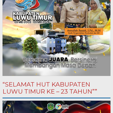
“SELAMAT HUT KABUPATEN
LUWU TIMUR KE – 23 TAHUN””