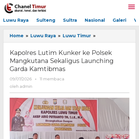
Lewati
ke
konten
Luwu Raya
Sulteng
Sultra
Nasional
Galeri
V
Home
»
Luwu Raya
»
Luwu Timur
»
Kapolres
Lutim
Kunker
Kapolres Lutim Kunker ke Polsek
ke
Mangkutana Sekaligus Launching
Polsek
Garda Kamtibmas
Mangkutana
Sekaligus
09/07/2026
oleh
-
11 membaca
Launching
admin
oleh
admin
Garda
Kamtibmas