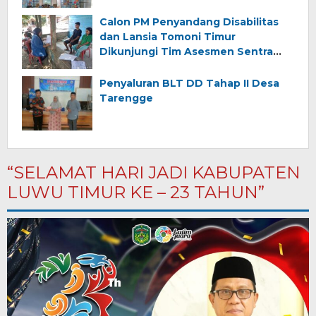
Kemerdekaan
Calon PM Penyandang Disabilitas
dan Lansia Tomoni Timur
Dikunjungi Tim Asesmen Sentra
Wirajaya Makassar
Penyaluran BLT DD Tahap II Desa
Tarengge
“SELAMAT HARI JADI KABUPATEN
LUWU TIMUR KE – 23 TAHUN”