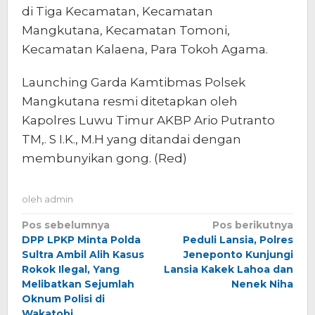
di Tiga Kecamatan, Kecamatan
Mangkutana, Kecamatan Tomoni,
Kecamatan Kalaena, Para Tokoh Agama.
Launching Garda Kamtibmas Polsek
Mangkutana resmi ditetapkan oleh
Kapolres Luwu Timur AKBP Ario Putranto
TM,. S I.K., M.H yang ditandai dengan
membunyikan gong. (Red)
oleh
admin
Navigasi
Pos sebelumnya
Pos berikutnya
DPP LPKP Minta Polda
Peduli Lansia, Polres
pos
Sultra Ambil Alih Kasus
Jeneponto Kunjungi
Rokok Ilegal, Yang
Lansia Kakek Lahoa dan
Melibatkan Sejumlah
Nenek Niha
Oknum Polisi di
Wakatobi