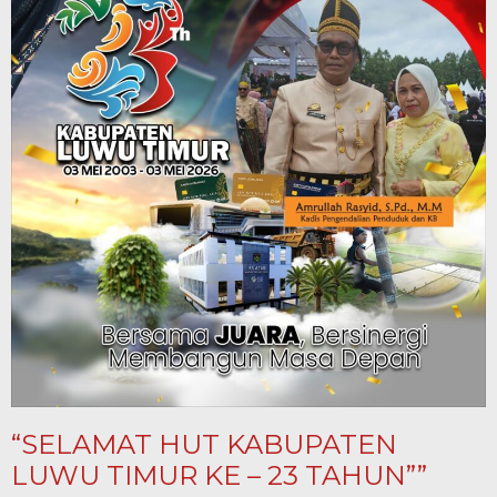
“SELAMAT HUT KABUPATEN
LUWU TIMUR KE – 23 TAHUN””