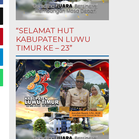
“SELAMAT HUT
KABUPATEN LUWU
TIMUR KE – 23”