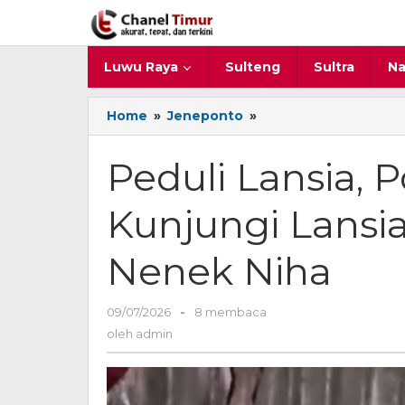
Lewati
ke
konten
Luwu Raya
Sulteng
Sultra
Na
Home
»
Jeneponto
»
Peduli
Lansia,
Polres
Peduli Lansia, 
Jeneponto
Kunjungi
Kunjungi Lansi
Lansia
Kakek
Lahoa
Nenek Niha
dan
Nenek
Niha
09/07/2026
oleh
-
8 membaca
admin
oleh
admin