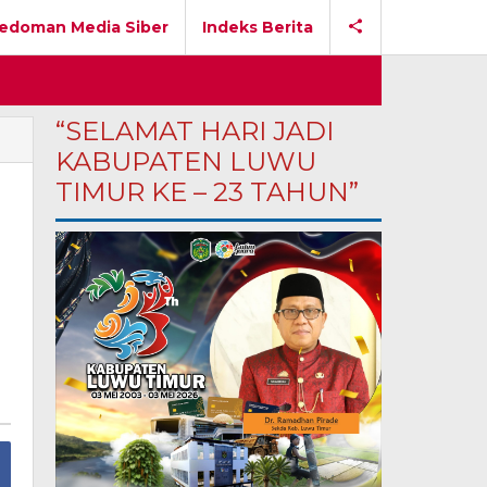
edoman Media Siber
Indeks Berita
“SELAMAT HARI JADI
KABUPATEN LUWU
TIMUR KE – 23 TAHUN”