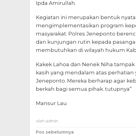
Ipda Amirullah.
Kegiatan ini merupakan bentuk nyat
mengimplementasikan program kepol
masyarakat. Polres Jeneponto bere
dan kunjungan rutin kepada pasangan 
membutuhkan di wilayah hukum Kab
Kakek Lahoa dan Nenek Niha tampak 
kasih yang mendalam atas perhatian ya
Jeneponto. Mereka berharap agar keb
berkah bagi semua pihak. tutupnya”
Mansur Lau
oleh
admin
Navigasi
Pos sebelumnya