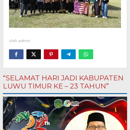
oleh
admin
“SELAMAT HARI JADI KABUPATEN
LUWU TIMUR KE – 23 TAHUN”