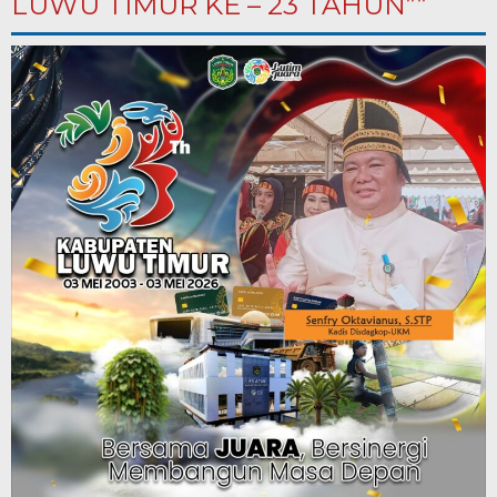
LUWU TIMUR KE – 23 TAHUN””