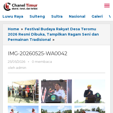
Lewati
ke
konten
Luwu Raya
Sulteng
Sultra
Nasional
Galeri
V
Home
»
Festival Budaya Rakyat Desa Teromu
2026 Resmi Dibuka, Tampilkan Ragam Seni dan
Permainan Tradisional
»
IMG-
20260525-
WA0042
IMG-20260525-WA0042
25/05/2026
oleh
-
0 membaca
admin
oleh
admin