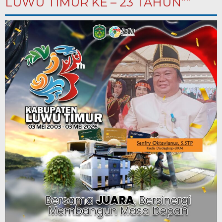
LUWU TIMUR KE – 23 TAHUN””