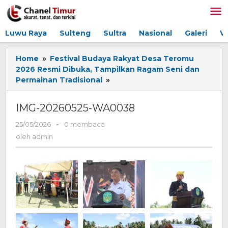
Lewati
ke
konten
Luwu Raya
Sulteng
Sultra
Nasional
Galeri
V
Home
»
Festival Budaya Rakyat Desa Teromu
2026 Resmi Dibuka, Tampilkan Ragam Seni dan
Permainan Tradisional
»
IMG-
20260525-
WA0038
IMG-20260525-WA0038
25/05/2026
oleh
-
0 membaca
admin
oleh
admin