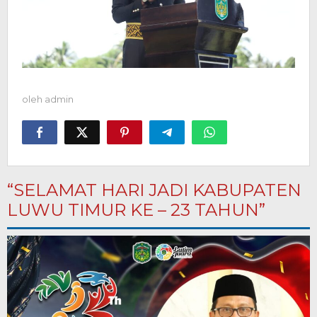
oleh
admin
“SELAMAT HARI JADI KABUPATEN
LUWU TIMUR KE – 23 TAHUN”