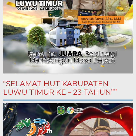
“SELAMAT HUT KABUPATEN
LUWU TIMUR KE – 23 TAHUN””