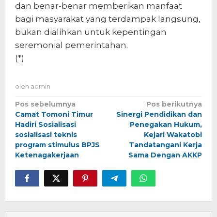
dan benar-benar memberikan manfaat
bagi masyarakat yang terdampak langsung,
bukan dialihkan untuk kepentingan
seremonial pemerintahan.
(*)
oleh
admin
Navigasi
Pos sebelumnya
Pos berikutnya
Camat Tomoni Timur
Sinergi Pendidikan dan
pos
Hadiri Sosialisasi
Penegakan Hukum,
sosialisasi teknis
Kejari Wakatobi
program stimulus BPJS
Tandatangani Kerja
Ketenagakerjaan
Sama Dengan AKKP