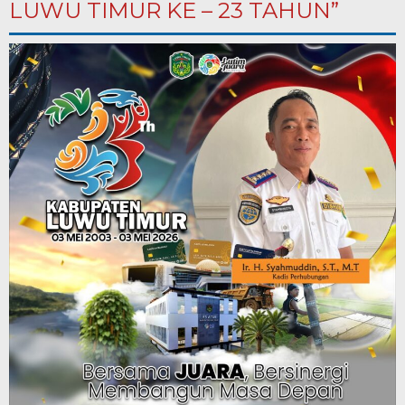
LUWU TIMUR KE – 23 TAHUN”