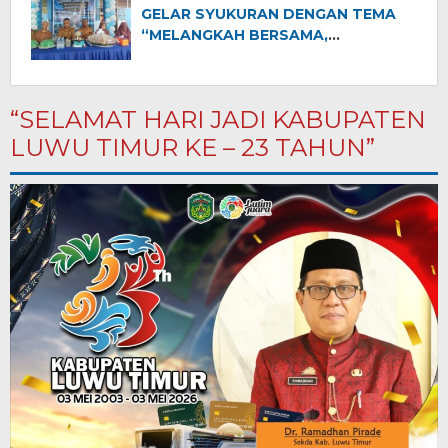
Pembangunan”
GELAR SYUKURAN DENGAN TEMA
“MELANGKAH BERSAMA,
MENGINSPIRASI DUNIA”
“SELAMAT HARI JADI KABUPATEN
LUWU TIMUR KE – 23 TAHUN”