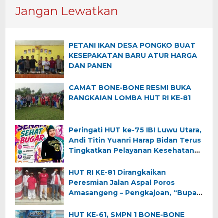
Jangan Lewatkan
PETANI IKAN DESA PONGKO BUAT
KESEPAKATAN BARU ATUR HARGA
DAN PANEN
CAMAT BONE-BONE RESMI BUKA
RANGKAIAN LOMBA HUT RI KE-81
Peringati HUT ke-75 IBI Luwu Utara,
Andi Titin Yuanri Harap Bidan Terus
Tingkatkan Pelayanan Kesehatan
Ibu dan Anak
HUT RI KE-81 Dirangkaikan
Peresmian Jalan Aspal Poros
Amasangeng – Pengkajoan, “Bupati
Luwu Utara Ajak Warga Jaga
Semangat Kemerdekaan dan
HUT KE-61, SMPN 1 BONE-BONE