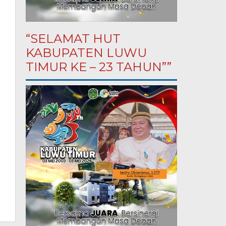
“SELAMAT HUT
KABUPATEN LUWU
TIMUR KE – 23 TAHUN””