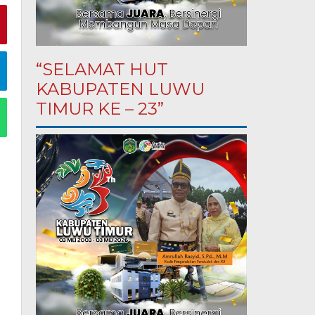
“SELAMAT HUT
KABUPATEN LUWU
TIMUR KE – 23”