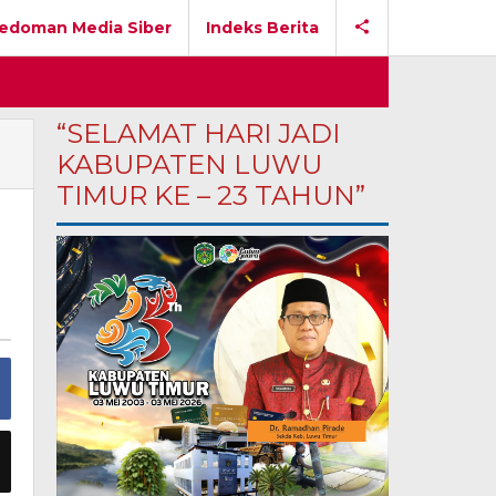
edoman Media Siber
Indeks Berita
“SELAMAT HARI JADI
KABUPATEN LUWU
TIMUR KE – 23 TAHUN”