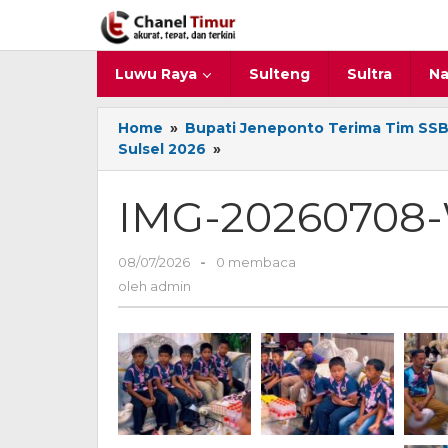
Lewati
ke
konten
Luwu Raya
Sulteng
Sultra
Na
Home
»
Bupati Jeneponto Terima Tim SSB Tu
Sulsel 2026
»
IMG-
20260708-
WA0014
IMG-20260708
08/07/2026
oleh
-
0 membaca
admin
oleh
admin