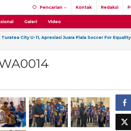
Pencarian
Kontak
Redaksi
P
sional
Galeri
Video
ratea City U-11, Apresiasi Juara Piala Soccer For Equality
-WA0014