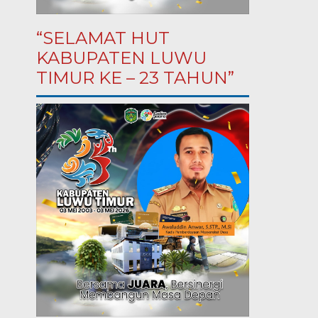
“SELAMAT HUT
KABUPATEN LUWU
TIMUR KE – 23 TAHUN”