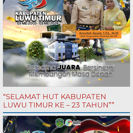
“SELAMAT HUT KABUPATEN
LUWU TIMUR KE – 23 TAHUN””