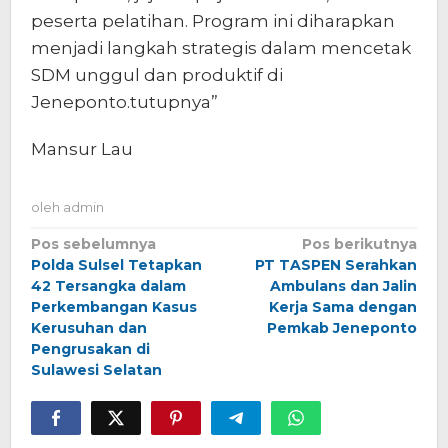
peserta pelatihan. Program ini diharapkan
menjadi langkah strategis dalam mencetak
SDM unggul dan produktif di
Jeneponto.tutupnya”
Mansur Lau
oleh
admin
Navigasi
Pos sebelumnya
Pos berikutnya
Polda Sulsel Tetapkan
PT TASPEN Serahkan
pos
42 Tersangka dalam
Ambulans dan Jalin
Perkembangan Kasus
Kerja Sama dengan
Kerusuhan dan
Pemkab Jeneponto
Pengrusakan di
Sulawesi Selatan