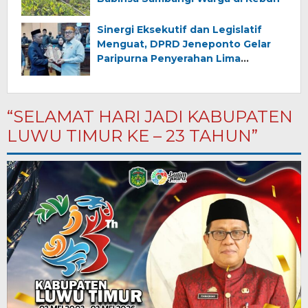
Sinergi Eksekutif dan Legislatif
Menguat, DPRD Jeneponto Gelar
Paripurna Penyerahan Lima
Ranperda Inisiatif dan Persetujuan
Ranperda Pertanggungjawaban
APBD 2025
“SELAMAT HARI JADI KABUPATEN
LUWU TIMUR KE – 23 TAHUN”