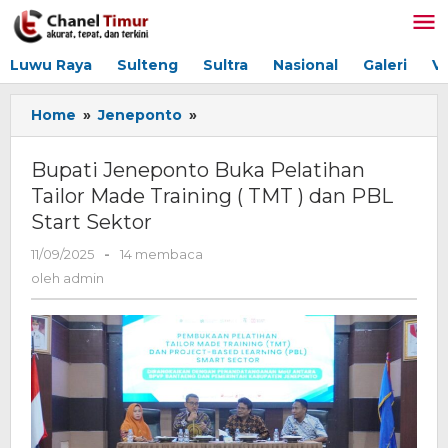
Lewati
ke
konten
Luwu Raya
Sulteng
Sultra
Nasional
Galeri
V
Home
»
Jeneponto
»
Bupati
Jeneponto
Buka
Bupati Jeneponto Buka Pelatihan
Pelatihan
Tailor Made Training ( TMT ) dan PBL
Tailor
Start Sektor
Made
Training
11/09/2025
oleh
-
14 membaca
(
admin
oleh
admin
TMT
)
dan
PBL
Start
Sektor