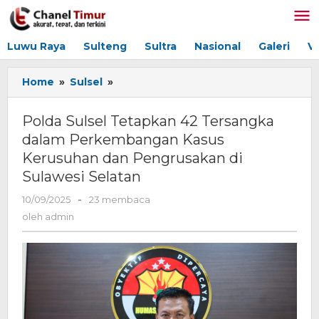
Lewati
ke
konten
Luwu Raya
Sulteng
Sultra
Nasional
Galeri
V
Home
»
Sulsel
»
Polda
Sulsel
Tetapkan
Polda Sulsel Tetapkan 42 Tersangka
42
dalam Perkembangan Kasus
Tersangka
Kerusuhan dan Pengrusakan di
dalam
Perkembangan
Sulawesi Selatan
Kasus
10/09/2025
oleh
-
23 membaca
Kerusuhan
admin
dan
oleh
admin
Pengrusakan
di
Sulawesi
Selatan