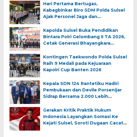
Hari Pertama Bertugas,
Kabagbinkar Biro SDM Polda Sulsel
Ajak Personel Jaga dan
Pertahankan Kebersihan
Kapolda Sulsel Buka Pendidikan
Bintara Polri Gelombang II TA 2026,
Cetak Generasi Bhayangkara
Berintegritas dan Profesional
Kontingen Taekwondo Polda Sulsel
Raih 9 Medali pada Kejuaraan
Kapolri Cup Banten 2026
Kepala SDN 124 Rantetiku Hadiri
Pembukaan dan Devile Porsenijar
Sidrap Bersama 2.000 Lebih
Peserta dari Luwu Timur
Gerakan Kritik Praktik Hukum
Indonesia Layangkan Somasi Ke
Kejati Sulsel, Soroti Dugaan Cacat
Penanganan Perkara Narkotika Di
Makassar