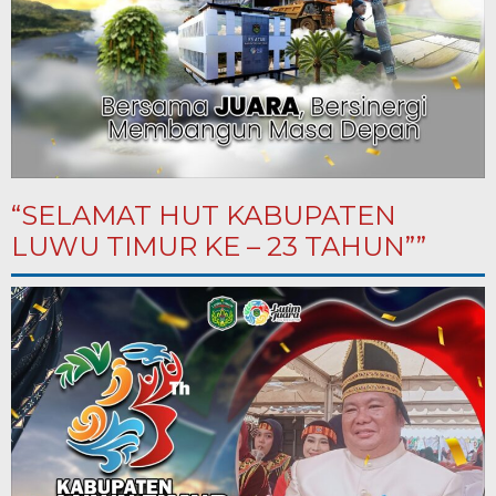
“SELAMAT HUT KABUPATEN
LUWU TIMUR KE – 23 TAHUN””