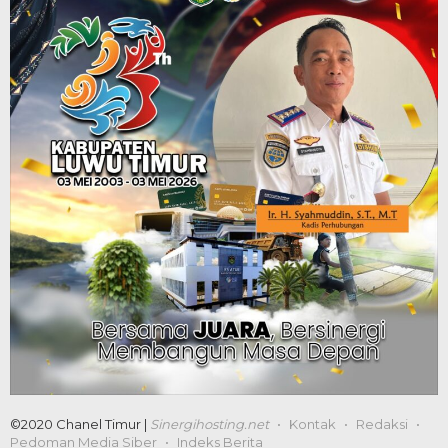
©2020 Chanel Timur |
Sinergihosting.net
Kontak
Redaksi
Pedoman Media Siber
Indeks Berita