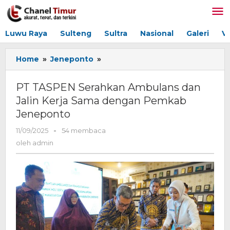
Lewati
ke
konten
Luwu Raya
Sulteng
Sultra
Nasional
Galeri
V
Home
»
Jeneponto
»
PT
TASPEN
Serahkan
PT TASPEN Serahkan Ambulans dan
Ambulans
Jalin Kerja Sama dengan Pemkab
dan
Jeneponto
Jalin
Kerja
11/09/2025
oleh
-
54 membaca
Sama
admin
oleh
admin
dengan
Pemkab
Jeneponto