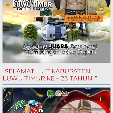
“SELAMAT HUT KABUPATEN
LUWU TIMUR KE – 23 TAHUN””