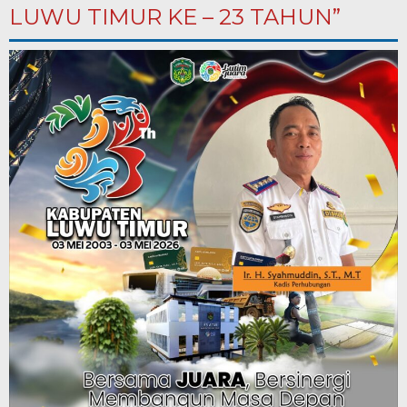
LUWU TIMUR KE – 23 TAHUN”