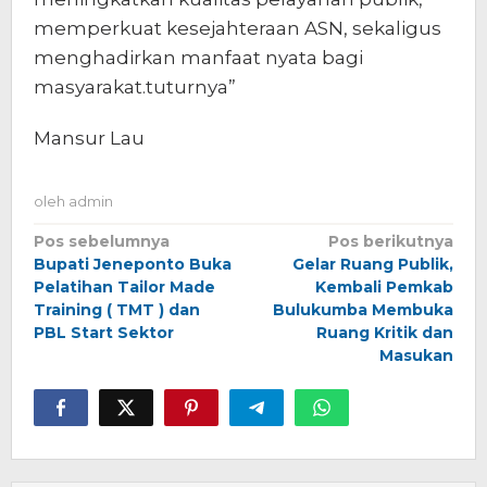
memperkuat kesejahteraan ASN, sekaligus
menghadirkan manfaat nyata bagi
masyarakat.tuturnya”
Mansur Lau
oleh
admin
Navigasi
Pos sebelumnya
Pos berikutnya
Bupati Jeneponto Buka
Gelar Ruang Publik,
pos
Pelatihan Tailor Made
Kembali Pemkab
Training ( TMT ) dan
Bulukumba Membuka
PBL Start Sektor
Ruang Kritik dan
Masukan