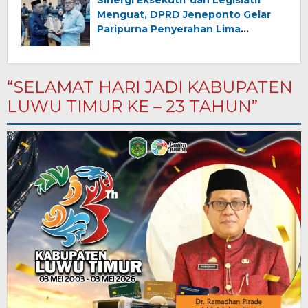
Menguat, DPRD Jeneponto Gelar
Paripurna Penyerahan Lima
Ranperda Inisiatif dan Persetujuan
Ranperda Pertanggungjawaban
APBD 2025
“SELAMAT HARI JADI KABUPATEN
LUWU TIMUR KE – 23 TAHUN”