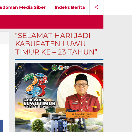
edoman Media Siber
Indeks Berita
“SELAMAT HARI JADI
KABUPATEN LUWU
TIMUR KE – 23 TAHUN”