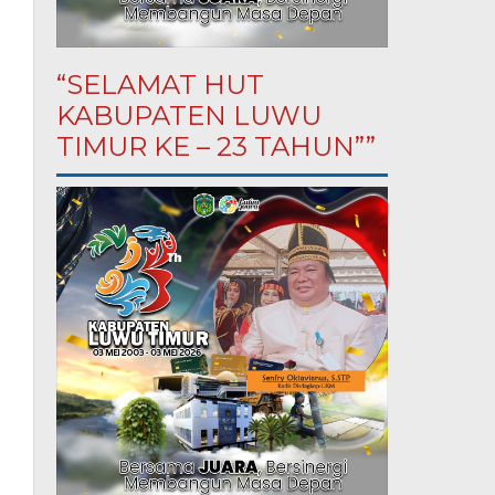
“SELAMAT HUT
KABUPATEN LUWU
TIMUR KE – 23 TAHUN””