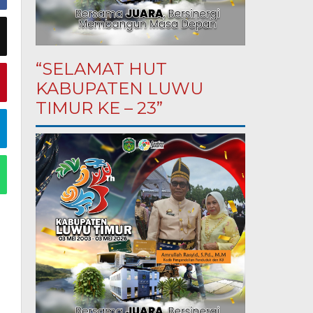
“SELAMAT HUT
KABUPATEN LUWU
TIMUR KE – 23”