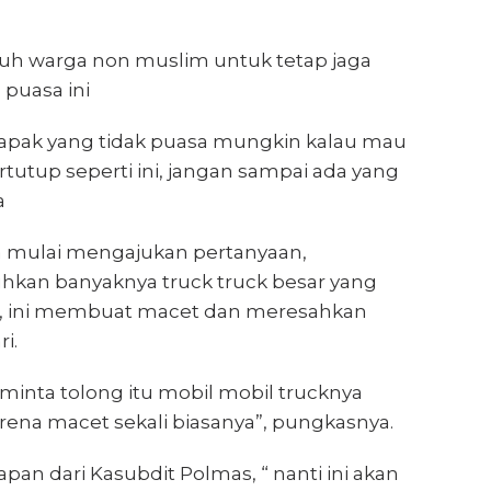
uh warga non muslim untuk tetap jaga
 puasa ini
 bapak yang tidak puasa mungkin kalau mau
tutup seperti ini, jangan sampai ada yang
a
a mulai mengajukan pertanyaan,
hkan banyaknya truck truck besar yang
an, ini membuat macet dan meresahkan
i.
 minta tolong itu mobil mobil trucknya
karena macet sekali biasanya”, pungkasnya.
an dari Kasubdit Polmas, “ nanti ini akan