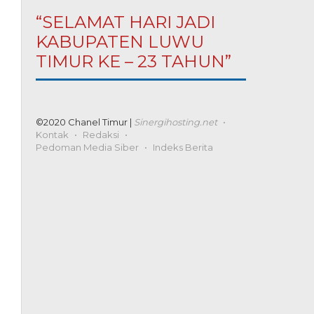
“SELAMAT HARI JADI
KABUPATEN LUWU
TIMUR KE – 23 TAHUN”
©2020 Chanel Timur |
Sinergihosting.net
Kontak
Redaksi
Pedoman Media Siber
Indeks Berita