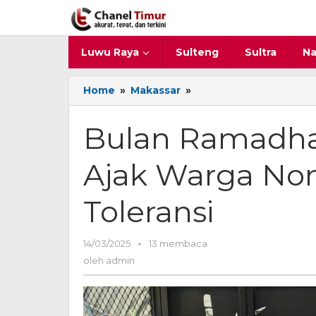
Lewati
ke
konten
Luwu Raya
Sulteng
Sultra
Na
Home
»
Makassar
»
Bulan
Ramadhan
Kasubdit
Bulan Ramadha
Polmas
Ajak
Ajak Warga No
Warga
Non
Muslim
Toleransi
Untuk
Jaga
Toleransi
14/03/2025
oleh
-
13 membaca
admin
oleh
admin