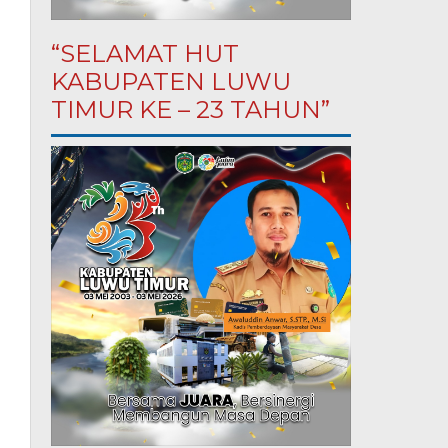
“SELAMAT HUT
KABUPATEN LUWU
TIMUR KE – 23 TAHUN”