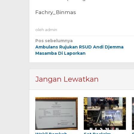
Fachry_Binmas
oleh
admin
Navigasi
Pos sebelumnya
Ambulans Rujukan RSUD Andi Djemma
pos
Masamba Di Laporkan
Jangan Lewatkan