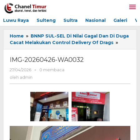
Lewati
ke
konten
Luwu Raya
Sulteng
Sultra
Nasional
Galeri
V
Home
»
BNNP SUL-SEL Di Nilai Gagal Dan Di Duga
Cacat Melakukan Control Delivery Of Drags
»
IMG-
2026042
WA0032
IMG-20260426-WA0032
27/04/2026
oleh
-
0 membaca
admin
oleh
admin