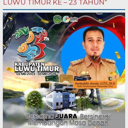
LUWU TIMUR KE – 23 TAHUN”