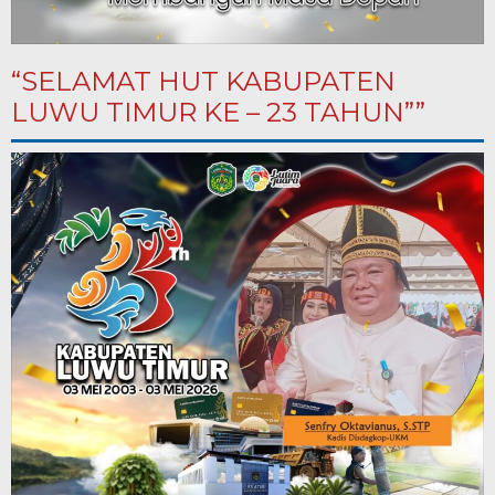
“SELAMAT HUT KABUPATEN
LUWU TIMUR KE – 23 TAHUN””