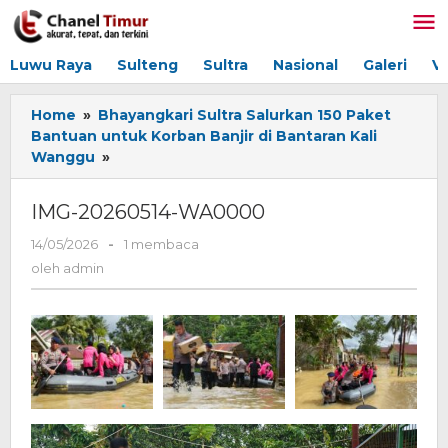
Lewati
ke
konten
Luwu Raya
Sulteng
Sultra
Nasional
Galeri
V
Home
»
Bhayangkari Sultra Salurkan 150 Paket
Bantuan untuk Korban Banjir di Bantaran Kali
Wanggu
»
IMG-
20260514-
WA0000
IMG-20260514-WA0000
14/05/2026
oleh
-
1 membaca
admin
oleh
admin