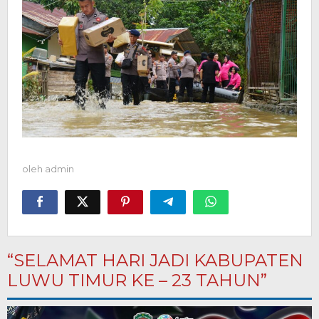
oleh
admin
“SELAMAT HARI JADI KABUPATEN
LUWU TIMUR KE – 23 TAHUN”