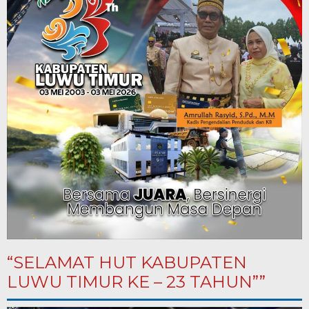
“SELAMAT HUT KABUPATEN
LUWU TIMUR KE – 23 TAHUN””