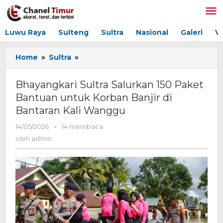
Lewati
ke
konten
Luwu Raya
Sulteng
Sultra
Nasional
Galeri
V
Home
»
Sultra
»
Bhayangkari
Sultra
Salurkan
Bhayangkari Sultra Salurkan 150 Paket
150
Bantuan untuk Korban Banjir di
Paket
Bantaran Kali Wanggu
Bantuan
untuk
14/05/2026
oleh
-
14 membaca
Korban
admin
oleh
admin
Banjir
di
Bantaran
Kali
Wanggu