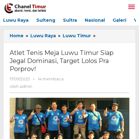
Lewati
ke
konten
Luwu Raya
Sulteng
Sultra
Nasional
Galeri
V
Home
»
Luwu Raya
»
Luwu Timur
»
Atlet
Tenis
Meja
Atlet Tenis Meja Luwu Timur Siap
Luwu
Jegal Dominasi, Target Lolos Pra
Timur
Porprov!
Siap
Jegal
17/09/2025
oleh
-
14 membaca
Dominasi,
admin
oleh
admin
Target
Lolos
Pra
Porprov!