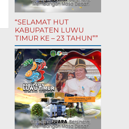
“SELAMAT HUT
KABUPATEN LUWU
TIMUR KE – 23 TAHUN””