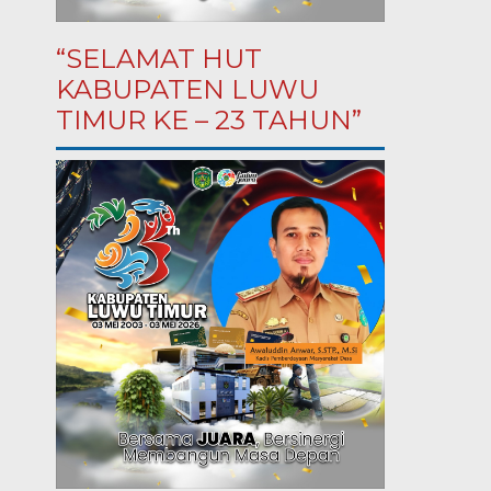
“SELAMAT HUT
KABUPATEN LUWU
TIMUR KE – 23 TAHUN”