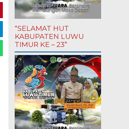
“SELAMAT HUT
KABUPATEN LUWU
TIMUR KE – 23”