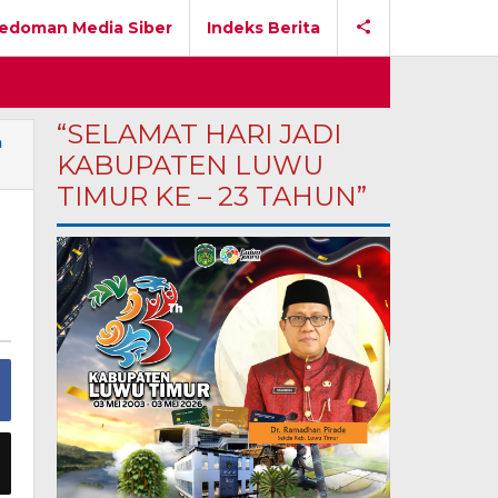
edoman Media Siber
Indeks Berita
“SELAMAT HARI JADI
a
KABUPATEN LUWU
TIMUR KE – 23 TAHUN”