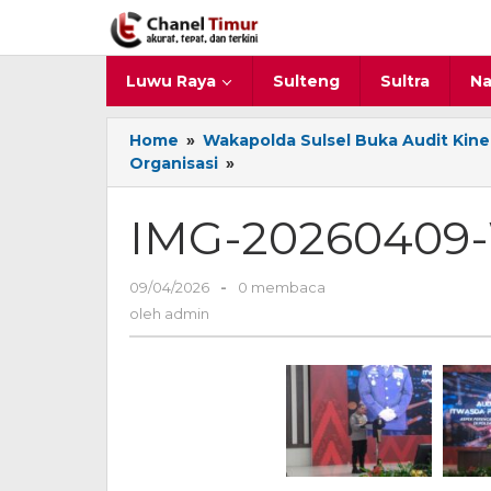
Lewati
ke
konten
Luwu Raya
Sulteng
Sultra
Na
Home
»
Wakapolda Sulsel Buka Audit Kiner
Organisasi
»
IMG-
20260409-
WA0077
IMG-20260409
09/04/2026
oleh
-
0 membaca
admin
oleh
admin