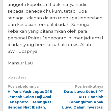
anggota kepolisian tidak hanya hadir
sebagai penegak hukum, tetapi juga
sebagai teladan dalam menjaga kebersihan
dan kesucian tempat ibadah. Semoga
kebaikan yang ditanamkan oleh para
personel Polres Jeneponto ini menjadi amal
ibadah yang bernilai pahala di sisi Allah
SWT.Ucapnya
Mansur Lau
oleh
admin
Navigasi
Pos sebelumnya
Pos berikutnya
H. Paris Yasir Lepas 345
Datu Luwu Sebut PT
pos
Jemaah Calon Haji Asal
KITLT adalah
Jeneponto “Berangkat
Kebangkitan Anak
dengan Niat Ibadah,
Luwu Dalam Investasi