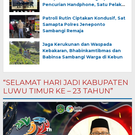
Pencurian Handphone, Satu Pelaku
Diamankan
Patroli Rutin Ciptakan Kondusif, Sat
Samapta Polres Jeneponto
Sambangi Remaja
Jaga Kerukunan dan Waspada
Kebakaran, Bhabinkamtibmas dan
Babinsa Sambangi Warga di Kebun
“SELAMAT HARI JADI KABUPATEN
LUWU TIMUR KE – 23 TAHUN”