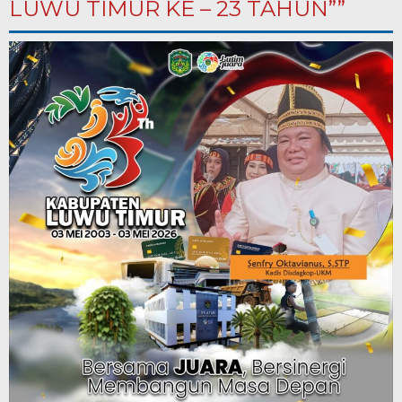
LUWU TIMUR KE – 23 TAHUN””