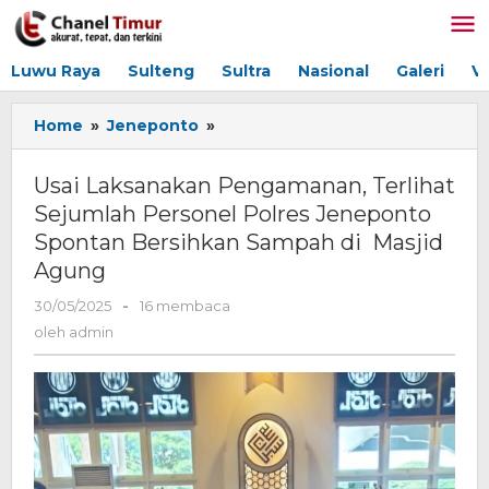
Lewati
ke
konten
Luwu Raya
Sulteng
Sultra
Nasional
Galeri
V
Home
»
Jeneponto
»
Usai
Laksanakan
Pengamanan,
Usai Laksanakan Pengamanan, Terlihat
Terlihat
Sejumlah Personel Polres Jeneponto
Sejumlah
Spontan Bersihkan Sampah di Masjid
Personel
Polres
Agung
Jeneponto
30/05/2025
oleh
-
16 membaca
Spontan
admin
Bersihkan
oleh
admin
Sampah
di
Masjid
Agung