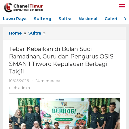
Lewati
ke
konten
Luwu Raya
Sulteng
Sultra
Nasional
Galeri
V
Home
»
Sultra
»
Tebar
Kebaikan
di
Tebar Kebaikan di Bulan Suci
Bulan
Ramadhan, Guru dan Pengurus OSIS
Suci
SMAN 1 Tiworo Kepulauan Berbagi
Ramadhan,
Guru
Takjil
dan
10/03/2026
oleh
-
14 membaca
Pengurus
admin
OSIS
oleh
admin
SMAN
1
Tiworo
Kepulauan
Berbagi
Takjil