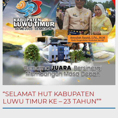
“SELAMAT HUT KABUPATEN
LUWU TIMUR KE – 23 TAHUN””