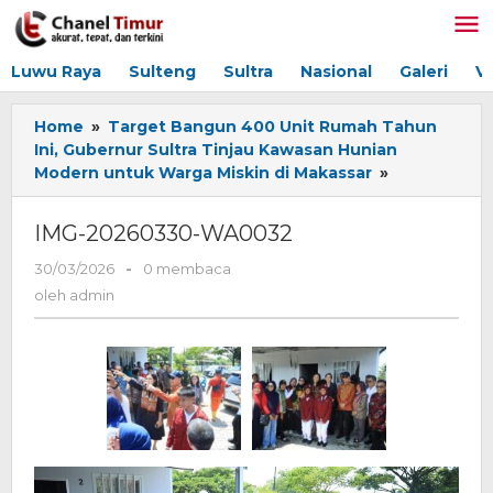
Lewati
ke
konten
Luwu Raya
Sulteng
Sultra
Nasional
Galeri
V
Home
»
Target Bangun 400 Unit Rumah Tahun
Ini, Gubernur Sultra Tinjau Kawasan Hunian
Modern untuk Warga Miskin di Makassar
»
IMG-
20260330-
WA0032
IMG-20260330-WA0032
30/03/2026
oleh
-
0 membaca
admin
oleh
admin