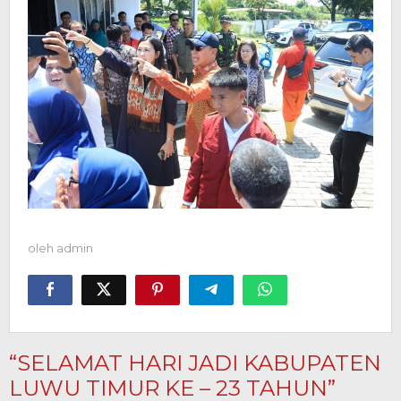
oleh
admin
“SELAMAT HARI JADI KABUPATEN
LUWU TIMUR KE – 23 TAHUN”