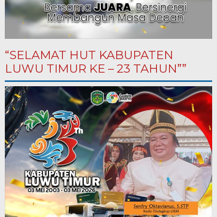
“SELAMAT HUT KABUPATEN
LUWU TIMUR KE – 23 TAHUN””