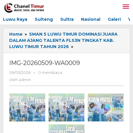
Lewati
ke
konten
Luwu Raya
Sulteng
Sultra
Nasional
Galeri
V
Home
»
SMAN 5 LUWU TIMUR DOMINASI JUARA
DALAM AJANG TALENTA FLS3N TINGKAT KAB.
LUWU TIMUR TAHUN 2026
»
IMG-
20260509-
WA0009
IMG-20260509-WA0009
09/05/2026
oleh
-
0 membaca
admin
oleh
admin