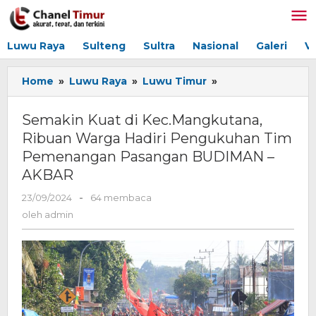
Lewati
ke
konten
Luwu Raya
Sulteng
Sultra
Nasional
Galeri
V
Home
»
Luwu Raya
»
Luwu Timur
»
Semakin
Kuat
di
Semakin Kuat di Kec.Mangkutana,
Kec.Mangkutana,
Ribuan Warga Hadiri Pengukuhan Tim
Ribuan
Pemenangan Pasangan BUDIMAN –
Warga
Hadiri
AKBAR
Pengukuhan
23/09/2024
oleh
-
64 membaca
Tim
admin
Pemenangan
oleh
admin
Pasangan
BUDIMAN
-
AKBAR