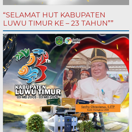
“SELAMAT HUT KABUPATEN
LUWU TIMUR KE – 23 TAHUN””