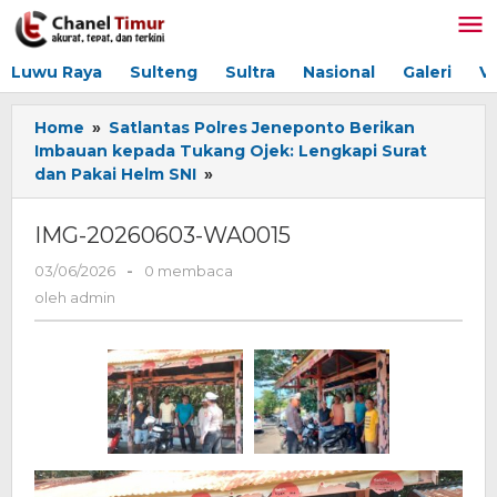
Lewati
ke
konten
Luwu Raya
Sulteng
Sultra
Nasional
Galeri
V
Home
»
Satlantas Polres Jeneponto Berikan
Imbauan kepada Tukang Ojek: Lengkapi Surat
dan Pakai Helm SNI
»
IMG-
20260603-
WA0015
IMG-20260603-WA0015
03/06/2026
oleh
-
0 membaca
admin
oleh
admin