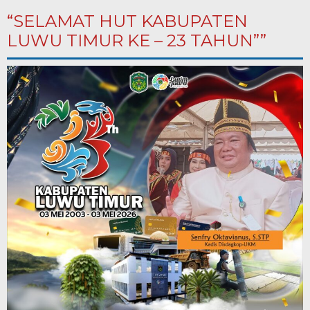
“SELAMAT HUT KABUPATEN
LUWU TIMUR KE – 23 TAHUN””