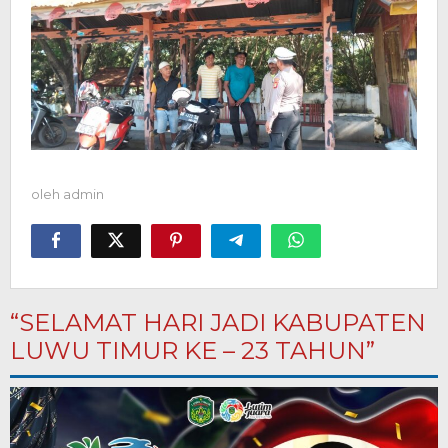
oleh
admin
“SELAMAT HARI JADI KABUPATEN
LUWU TIMUR KE – 23 TAHUN”