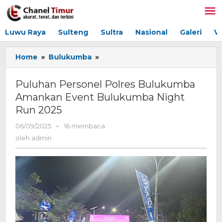
Lewati
ke
konten
Luwu Raya
Sulteng
Sultra
Nasional
Galeri
V
Home
»
Bulukumba
»
Puluhan
Personel
Polres
Puluhan Personel Polres Bulukumba
Bulukumba
Amankan Event Bulukumba Night
Amankan
Run 2025
Event
Bulukumba
06/09/2025
oleh
-
16 membaca
Night
admin
oleh
admin
Run
2025