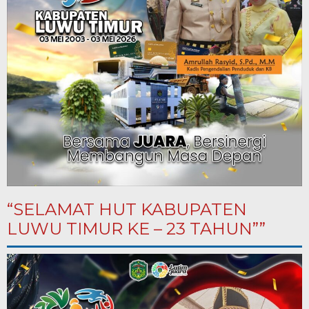
“SELAMAT HUT KABUPATEN
LUWU TIMUR KE – 23 TAHUN””