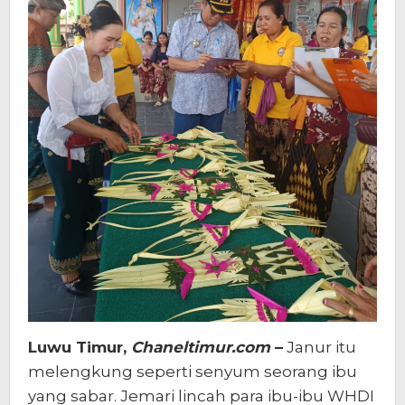
Luwu Timur,
Chaneltimur.com
–
Janur itu
melengkung seperti senyum seorang ibu
yang sabar. Jemari lincah para ibu-ibu WHDI