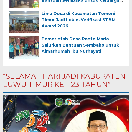
Bantuan Sembako untuk Keluarga
Almarhum (Angkana)
Lima Desa di Kecamatan Tomoni
Timur Jadi Lokus Verifikasi STBM
Award 2026
Pemerintah Desa Rante Mario
Salurkan Bantuan Sembako untuk
Almarhumah Ibu Nurhayati
“SELAMAT HARI JADI KABUPATEN
LUWU TIMUR KE – 23 TAHUN”