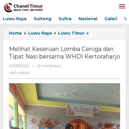
Lewati
ke
konten
Luwu Raya
Sulteng
Sultra
Nasional
Galeri
V
Home
»
Luwu Raya
»
Luwu Timur
»
Melihat
Keseruan
Lomba
Melihat Keseruan Lomba Ceniga dan
Ceniga
Tipat Nasi bersama WHDI Kertoraharjo
dan
Tipat
05/09/2025
oleh
-
41 membaca
Nasi
admin
oleh
admin
bersama
WHDI
Kertoraharjo