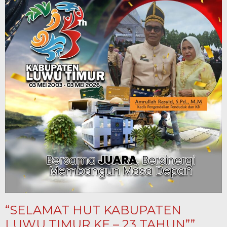
“SELAMAT HUT KABUPATEN
LUWU TIMUR KE – 23 TAHUN””