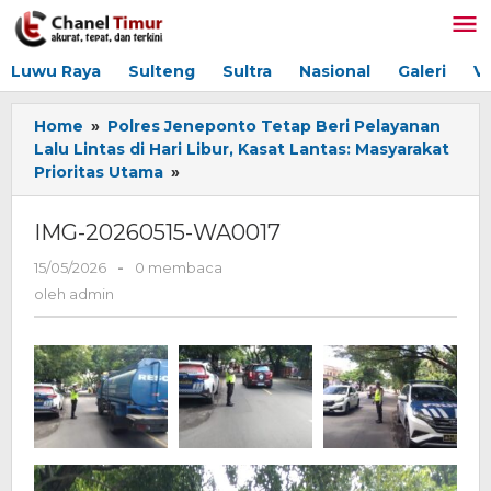
Lewati
ke
konten
Luwu Raya
Sulteng
Sultra
Nasional
Galeri
V
Home
»
Polres Jeneponto Tetap Beri Pelayanan
Lalu Lintas di Hari Libur, Kasat Lantas: Masyarakat
Prioritas Utama
»
IMG-
20260515-
WA0017
IMG-20260515-WA0017
15/05/2026
oleh
-
0 membaca
admin
oleh
admin