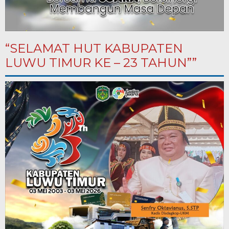
“SELAMAT HUT KABUPATEN
LUWU TIMUR KE – 23 TAHUN””