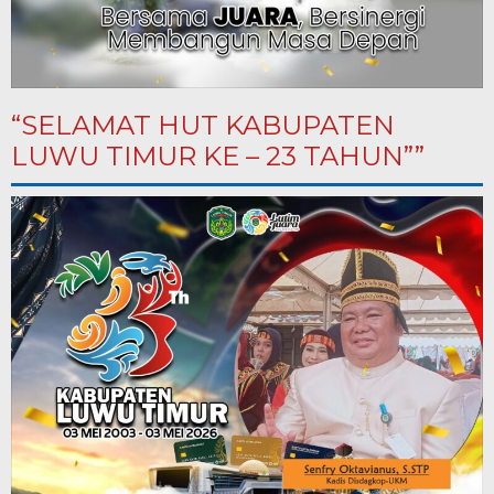
“SELAMAT HUT KABUPATEN
LUWU TIMUR KE – 23 TAHUN””