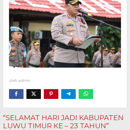
oleh
admin
“SELAMAT HARI JADI KABUPATEN
LUWU TIMUR KE – 23 TAHUN”