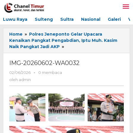
Lewati
ke
konten
Luwu Raya
Sulteng
Sultra
Nasional
Galeri
V
Home
»
Polres Jeneponto Gelar Upacara
Kenaikan Pangkat Pengabdian, Iptu Muh. Kasim
Naik Pangkat Jadi AKP
»
IMG-
20260602-
WA0032
IMG-20260602-WA0032
02/06/2026
oleh
-
0 membaca
admin
oleh
admin