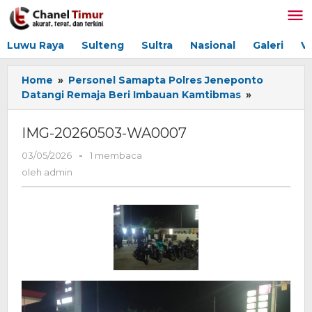
Lewati
ke
konten
Luwu Raya
Sulteng
Sultra
Nasional
Galeri
V
Home
»
Personel Samapta Polres Jeneponto
Datangi Remaja Beri Imbauan Kamtibmas
»
IMG-
20260503-
WA0007
IMG-20260503-WA0007
03/05/2026
oleh
-
1 membaca
admin
oleh
admin