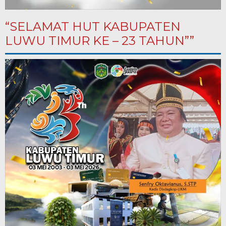
“SELAMAT HUT KABUPATEN
LUWU TIMUR KE – 23 TAHUN””