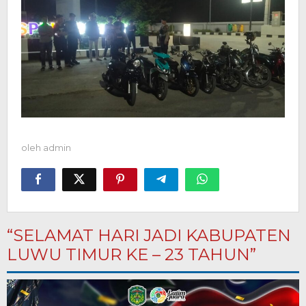
oleh
admin
“SELAMAT HARI JADI KABUPATEN
LUWU TIMUR KE – 23 TAHUN”