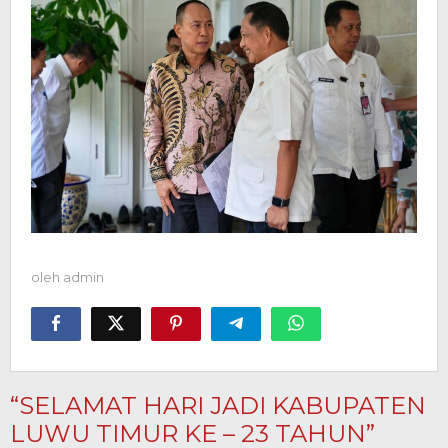
oleh
admin
“SELAMAT HARI JADI KABUPATEN
LUWU TIMUR KE – 23 TAHUN”