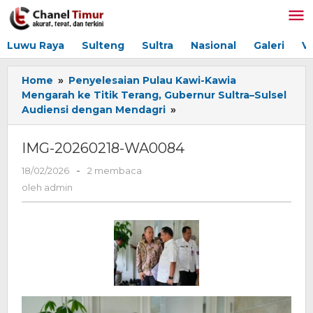
Lewati
ke
konten
Luwu Raya
Sulteng
Sultra
Nasional
Galeri
V
Home
»
Penyelesaian Pulau Kawi-Kawia
Mengarah ke Titik Terang, Gubernur Sultra–Sulsel
Audiensi dengan Mendagri
»
IMG-
20260218-
WA0084
IMG-20260218-WA0084
18/02/2026
oleh
-
2 membaca
admin
oleh
admin