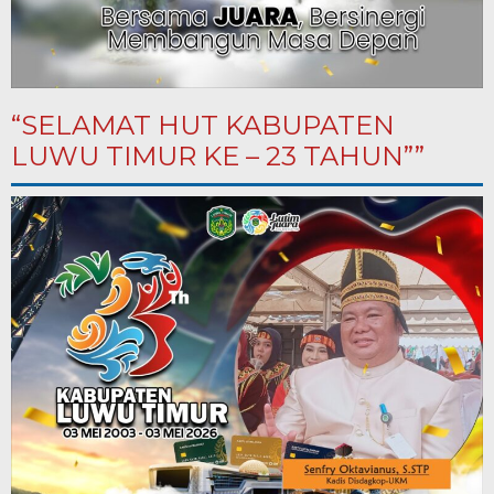
“SELAMAT HUT KABUPATEN
LUWU TIMUR KE – 23 TAHUN””