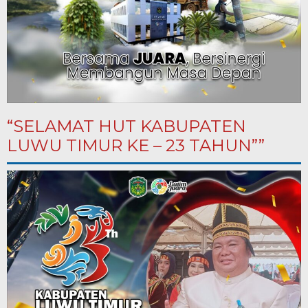
“SELAMAT HUT KABUPATEN
LUWU TIMUR KE – 23 TAHUN””