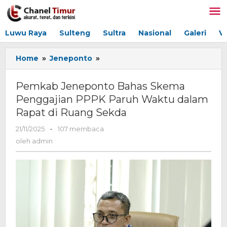
Lewati
ke
konten
Luwu Raya
Sulteng
Sultra
Nasional
Galeri
V
Home
»
Jeneponto
»
Pemkab
Jeneponto
Bahas
Pemkab Jeneponto Bahas Skema
Skema
Penggajian PPPK Paruh Waktu dalam
Penggajian
Rapat di Ruang Sekda
PPPK
Paruh
21/11/2025
oleh
-
107 membaca
Waktu
admin
oleh
admin
dalam
Rapat
di
Ruang
Sekda