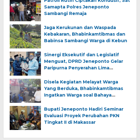
Patroli Rutin Ciptakan Kondusif, Sat
Samapta Polres Jeneponto
Sambangi Remaja
Jaga Kerukunan dan Waspada
Kebakaran, Bhabinkamtibmas dan
Babinsa Sambangi Warga di Kebun
Sinergi Eksekutif dan Legislatif
Menguat, DPRD Jeneponto Gelar
Paripurna Penyerahan Lima
Ranperda Inisiatif dan Persetujuan
Ranperda Pertanggungjawaban
Disela Kegiatan Melayat Warga
APBD 2025
Yang Berduka, Bhabinkamtibmas
Ingatkan Warga soal Bahaya
Kebakaran
Bupati Jeneponto Hadiri Seminar
Evaluasi Proyek Perubahan PKN
Tingkat II di Makassar