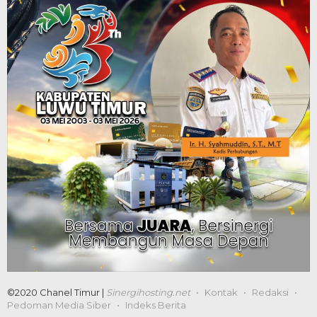
©2020 Chanel Timur |
Sinergihosting.net
Kontak
Redaksi
Pedoman Media Siber
Indeks Berita