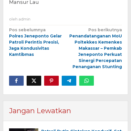
Mansur Lau
oleh
admin
Navigasi
Pos sebelumnya
Pos berikutnya
Polres Jeneponto Gelar
Penandatanganan MoU
pos
Patroli Perintis Presisi,
Poltekkes Kemenkes
Jaga Kondusivitas
Makassar – Pemkab
Kamtibmas
Jeneponto Perkuat
Sinergi Percepatan
Penanganan Stunting
Jangan Lewatkan