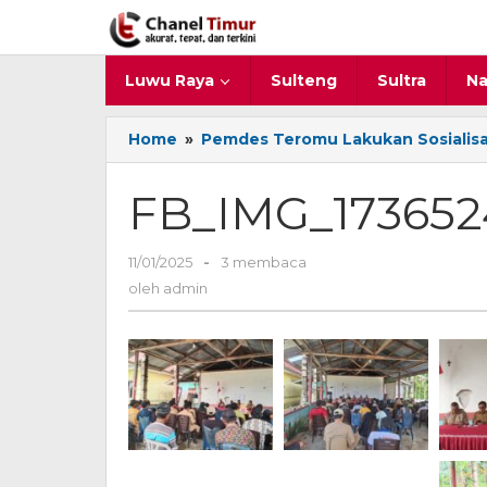
Lewati
ke
konten
Luwu Raya
Sulteng
Sultra
Na
Home
»
Pemdes Teromu Lakukan Sosialisa
FB_IMG_173652
11/01/2025
oleh
-
3 membaca
admin
oleh
admin