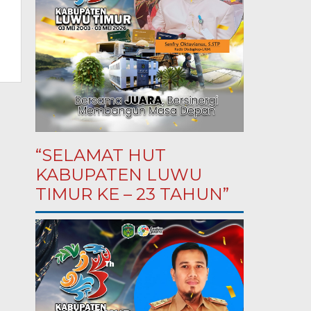
“SELAMAT HUT
KABUPATEN LUWU
TIMUR KE – 23 TAHUN”