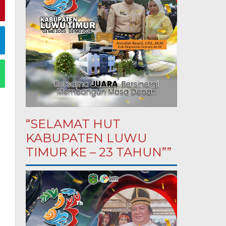
“SELAMAT HUT
KABUPATEN LUWU
TIMUR KE – 23 TAHUN””