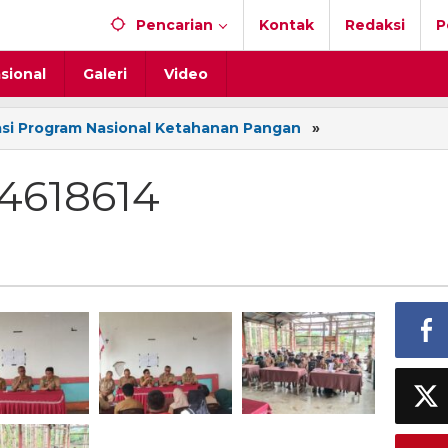
Pencarian
Kontak
Redaksi
P
sional
Galeri
Video
si Program Nasional Ketahanan Pangan
»
FB_IMG_173652
4618614