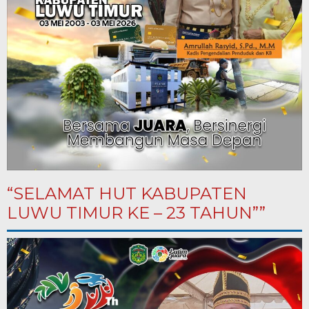
“SELAMAT HUT KABUPATEN
LUWU TIMUR KE – 23 TAHUN””