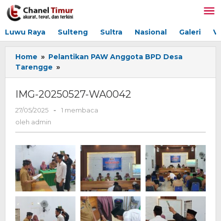
Lewati
ke
konten
Luwu Raya
Sulteng
Sultra
Nasional
Galeri
V
Home
»
Pelantikan PAW Anggota BPD Desa
Tarengge
»
IMG-
20250527-
WA0042
IMG-20250527-WA0042
27/05/2025
oleh
-
1 membaca
admin
oleh
admin