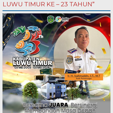
LUWU TIMUR KE – 23 TAHUN”