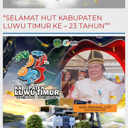
“SELAMAT HUT KABUPATEN
LUWU TIMUR KE – 23 TAHUN””