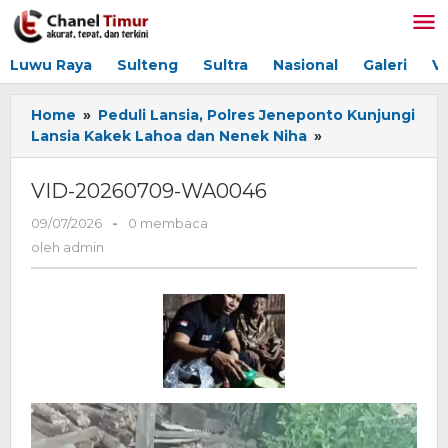
Lewati
ke
konten
Luwu Raya
Sulteng
Sultra
Nasional
Galeri
V
Home
»
Peduli Lansia, Polres Jeneponto Kunjungi
Lansia Kakek Lahoa dan Nenek Niha
»
VID-
20260709-
WA0046
VID-20260709-WA0046
09/07/2026
oleh
-
0 membaca
admin
oleh
admin
Pemutar
Video