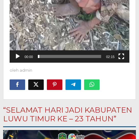
00:00
02:15
oleh
admin
“SELAMAT HARI JADI KABUPATEN
LUWU TIMUR KE – 23 TAHUN”