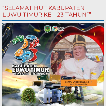
“SELAMAT HUT KABUPATEN
LUWU TIMUR KE – 23 TAHUN””