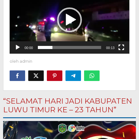
00:00
00:13
oleh
admin
“SELAMAT HARI JADI KABUPATEN
LUWU TIMUR KE – 23 TAHUN”