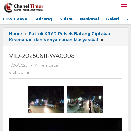
Lewati
ke
konten
Luwu Raya
Sulteng
Sultra
Nasional
Galeri
V
Home
»
Patroli KRYD Polsek Batang Ciptakan
Keamanan dan Kenyamanan Masyarakat
»
VID-
20250611-
WA0008
VID-20250611-WA0008
11/06/2025
oleh
-
4 membaca
admin
oleh
admin
Pemutar
Video