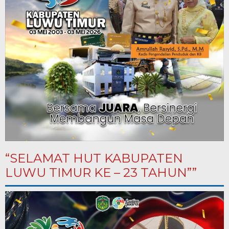
“SELAMAT HUT KABUPATEN
LUWU TIMUR KE – 23 TAHUN””