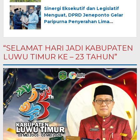
Sinergi Eksekutif dan Legislatif
Menguat, DPRD Jeneponto Gelar
Paripurna Penyerahan Lima
Ranperda Inisiatif dan Persetujuan
Ranperda Pertanggungjawaban
APBD 2025
“SELAMAT HARI JADI KABUPATEN
LUWU TIMUR KE – 23 TAHUN”