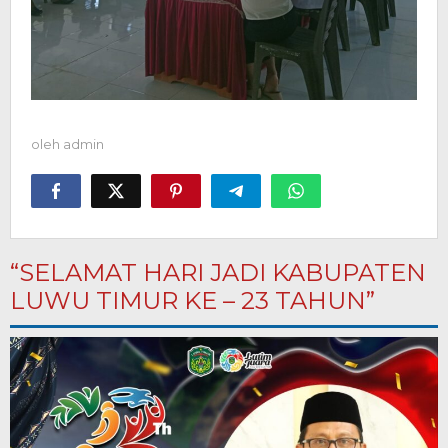
oleh
admin
“SELAMAT HARI JADI KABUPATEN
LUWU TIMUR KE – 23 TAHUN”