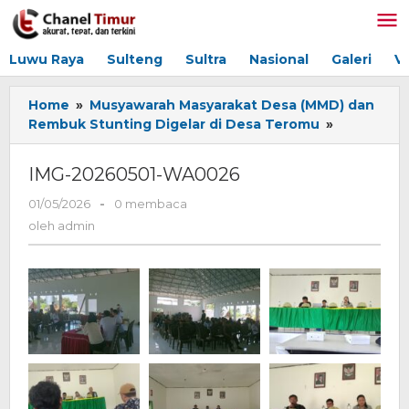
Lewati
ke
konten
Luwu Raya
Sulteng
Sultra
Nasional
Galeri
V
Home
»
Musyawarah Masyarakat Desa (MMD) dan
Rembuk Stunting Digelar di Desa Teromu
»
IMG-
20260501-
WA0026
IMG-20260501-WA0026
01/05/2026
oleh
-
0 membaca
admin
oleh
admin