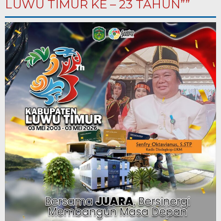
LUWU TIMUR KE – 23 TAHUN””