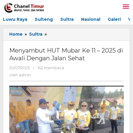
Lewati
ke
konten
Luwu Raya
Sulteng
Sultra
Nasional
Galeri
V
Home
»
Sultra
»
Menyambut
HUT
Mubar
Menyambut HUT Mubar Ke 11 – 2025 di
Ke
Awali Dengan Jalan Sehat
11
-
20/07/2025
oleh
-
142 membaca
2025
admin
oleh
admin
di
Awali
Dengan
Jalan
Sehat