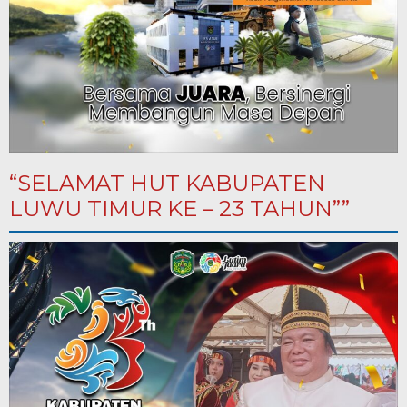
“SELAMAT HUT KABUPATEN
LUWU TIMUR KE – 23 TAHUN””