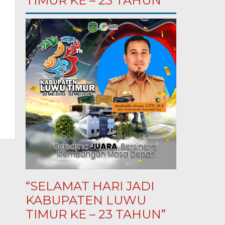
TIMUR KE – 23 TAHUN”
“SELAMAT HARI JADI
KABUPATEN LUWU
TIMUR KE – 23 TAHUN”