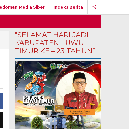
edoman Media Siber
Indeks Berita
“SELAMAT HARI JADI
KABUPATEN LUWU
TIMUR KE – 23 TAHUN”