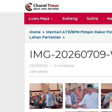
Lewati
ke
konten
Luwu Raya
Sulteng
Sultra
Na
Home
»
Menteri ATR/BPN Pimpin Rakor Fi
Lahan Pertanian
»
IMG-
20260709-
WA0058
IMG-20260709
09/07/2026
oleh
-
0 membaca
admin
oleh
admin