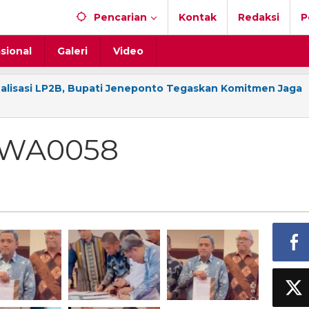
Pencarian
Kontak
Redaksi
P
sional
Galeri
Video
nalisasi LP2B, Bupati Jeneponto Tegaskan Komitmen Jaga
-WA0058